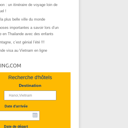
on : un itinéraire de voyage loin de
uel !
 la plus belle ville du monde
oses importantes a savoir lors d’un
e en Thailande avec des enfants
tagne, c’est génial l’été !!!
de visa au Vietnam en ligne
ING.COM
Recherche d'hôtels
Destination
Date d'arrivée
Date de départ