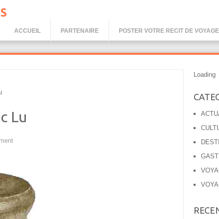
S
ACCUEIL
PARTENAIRE
POSTER VOTRE RECIT DE VOYAGE
Loading
u
CATE
c Lu
ACTU
CULT
ment
DEST
GAST
VOYA
VOYA
RECE