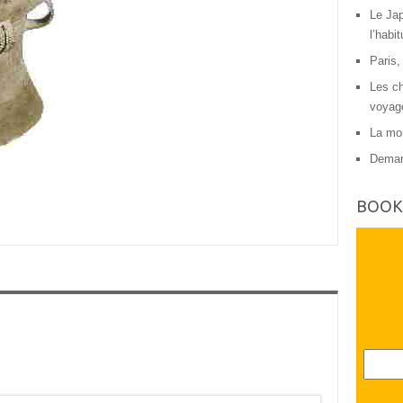
Le Jap
l’habit
Paris,
Les ch
voyag
La mon
Deman
BOOK