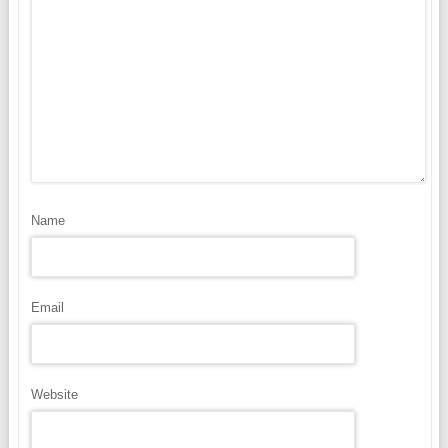
Name
Email
Website