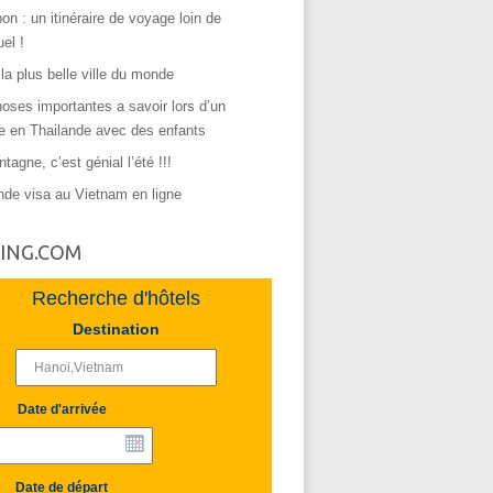
on : un itinéraire de voyage loin de
uel !
 la plus belle ville du monde
oses importantes a savoir lors d’un
e en Thailande avec des enfants
tagne, c’est génial l’été !!!
de visa au Vietnam en ligne
ING.COM
Recherche d'hôtels
Destination
Date d'arrivée
Date de départ