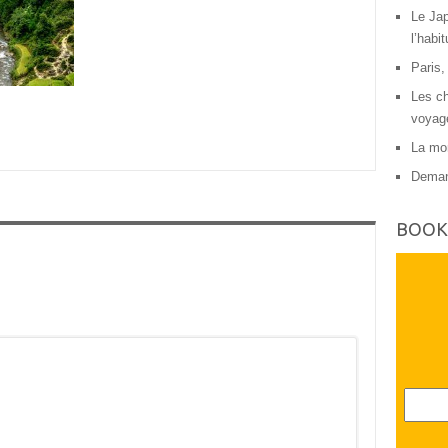
Le Jap
l’habit
Paris,
Les ch
voyag
La mon
Deman
BOOK