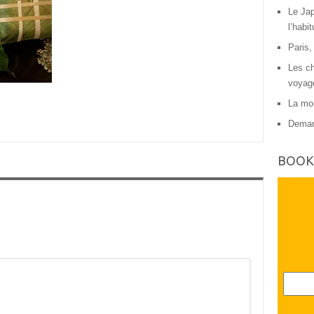
Le Jap
l’habit
Paris,
Les ch
voyag
La mon
Deman
BOOK