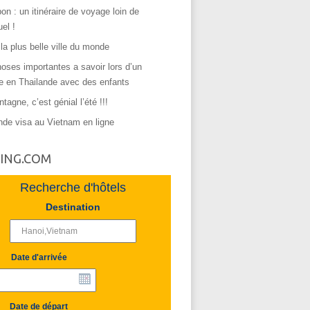
on : un itinéraire de voyage loin de
uel !
 la plus belle ville du monde
oses importantes a savoir lors d’un
e en Thailande avec des enfants
tagne, c’est génial l’été !!!
de visa au Vietnam en ligne
ING.COM
Recherche d'hôtels
Destination
Date d'arrivée
Date de départ