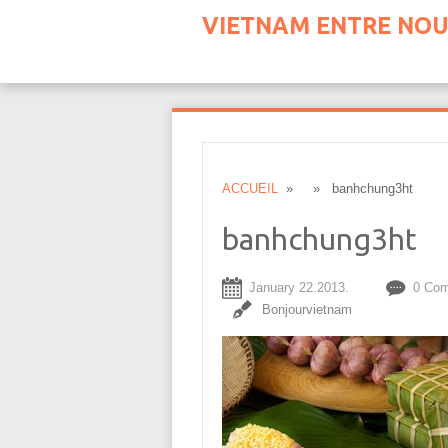
VIETNAM ENTRE NOU
ACCUEIL
» » banhchung3ht
banhchung3ht
January 22.2013.
0 Co
Bonjourvietnam