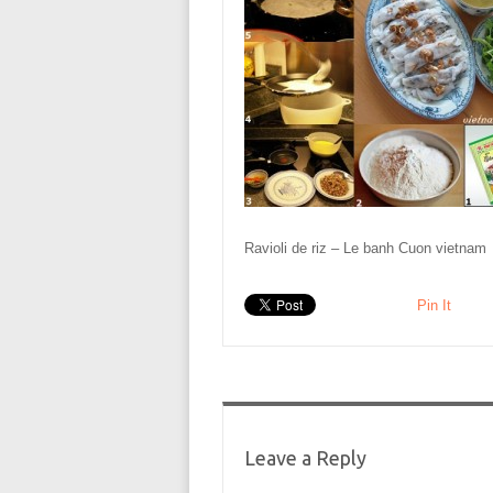
Ravioli de riz – Le banh Cuon vietnam
Pin It
Leave a Reply