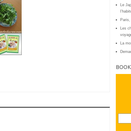
Le Jap
l’habit
Paris,
Les ch
voyag
La mon
Deman
BOOK