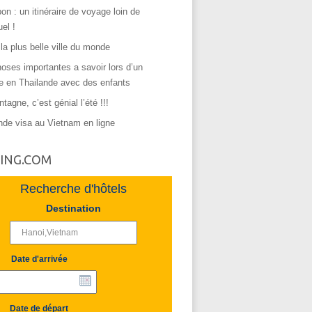
on : un itinéraire de voyage loin de
uel !
 la plus belle ville du monde
oses importantes a savoir lors d’un
e en Thailande avec des enfants
tagne, c’est génial l’été !!!
de visa au Vietnam en ligne
ING.COM
Recherche d'hôtels
Destination
Date d'arrivée
Date de départ