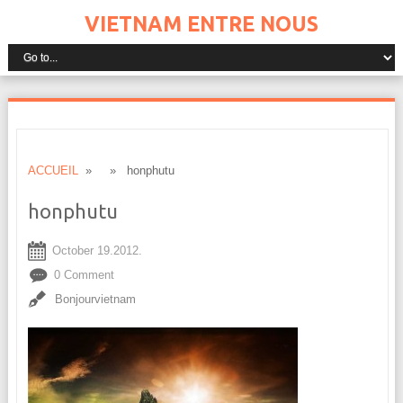
VIETNAM ENTRE NOUS
ACCUEIL
» » honphutu
honphutu
October 19.2012.
0 Comment
Bonjourvietnam