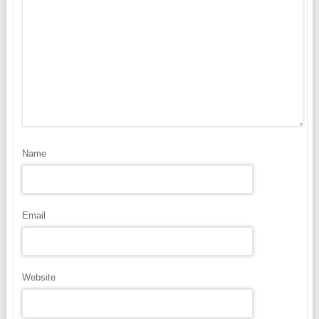
Name
Email
Website