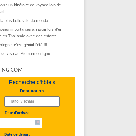
on : un itinéraire de voyage loin de
uel !
 la plus belle ville du monde
oses importantes a savoir lors d’un
e en Thailande avec des enfants
tagne, c’est génial l’été !!!
de visa au Vietnam en ligne
ING.COM
Recherche d'hôtels
Destination
Date d'arrivée
Date de départ