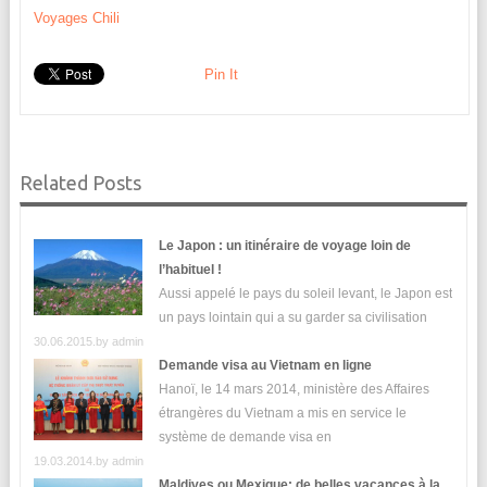
Voyages Chili
Pin It
Related Posts
Le Japon : un itinéraire de voyage loin de
l’habituel !
Aussi appelé le pays du soleil levant, le Japon est
un pays lointain qui a su garder sa civilisation
30.06.2015.by
admin
Demande visa au Vietnam en ligne
Hanoï, le 14 mars 2014, ministère des Affaires
étrangères du Vietnam a mis en service le
système de demande visa en
19.03.2014.by
admin
Maldives ou Mexique: de belles vacances à la