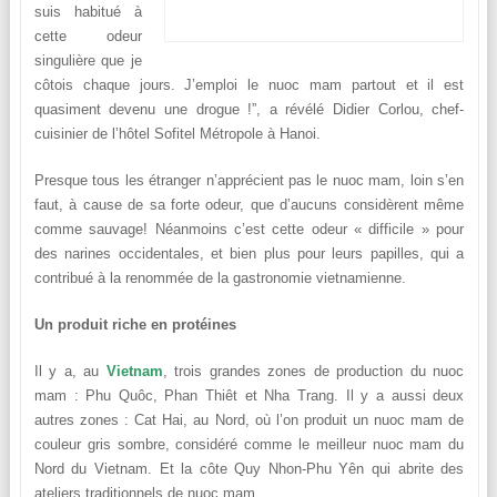
suis habitué à
cette odeur
singulière que je
côtois chaque jours. J’emploi le nuoc mam partout et il est
quasiment devenu une drogue !”, a révélé Didier Corlou, chef-
cuisinier de l’hôtel Sofitel Métropole à Hanoi.
Presque tous les étranger n’apprécient pas le nuoc mam, loin s’en
faut, à cause de sa forte odeur, que d’aucuns considèrent même
comme sauvage! Néanmoins c’est cette odeur « difficile » pour
des narines occidentales, et bien plus pour leurs papilles, qui a
contribué à la renommée de la gastronomie vietnamienne.
Un produit riche en protéines
Il y a, au
Vietnam
, trois grandes zones de production du nuoc
mam : Phu Quôc, Phan Thiêt et Nha Trang. Il y a aussi deux
autres zones : Cat Hai, au Nord, où l’on produit un nuoc mam de
couleur gris sombre, considéré comme le meilleur nuoc mam du
Nord du Vietnam. Et la côte Quy Nhon-Phu Yên qui abrite des
ateliers traditionnels de nuoc mam.