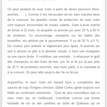
On peut produire du nuoc mam à partir de divers poissons (thon,
anchois,. . . ). Comme il est nécessaire de les faire macérer dans
de la saumure, les grandes zones de production du nuoc mam
sont toujours environnées de marais salants. Suite à avoir mariné
de 6mois à 12 mois, on acquière un premier jus avec 25 % à 45 %
de protéines. Ce pourcentage, enregistré sur les labels des
bouteilles, est attribué par le gouvernement. Il va de 50 % à 5 %.
De couleur plus ambrée et légèrement plus épais, le premier jus
sert à arroser un plat à la dernière minute, à faire une vinaigrette
ou une sauce brute. Il contribue, par exemple , à rehausser le goût
des champions ou des fruits de mer. Les 2e et 3e jus (à peu près
de 25 % de protéines) serviront, pour leurs parts, à la marinade et
à la cuisson. On peut aller jusqu’à des 5e ou 6e jus.
Aujourd’hui, le nuoc mam est faisant face à compétition des
sauces de soja d’origine chinoise. Didier Corlou garde toujours son
fidèle au condiment vietnamien : “Quoi de plus merveilleux que ce
nuoc mam qui, en vieillissant, s’améliore comme une bonne
bouteille de vin ou des sardines en boîte de Quiberon qui se