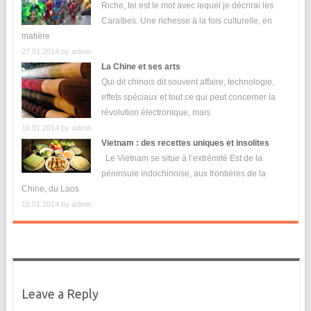
Riche, tel est le mot avec lequel je décrirai les
Caraïbes. Une richesse à la fois culturelle, en
matière
27.01.2014.by
admin
La Chine et ses arts
Qui dit chinois dit souvent affaire, technologie,
effets spéciaux et tout ce qui peut concerner la
révolution électronique, mais
16.01.2014.by
admin
Vietnam : des recettes uniques et insolites
Le Vietnam se situe à l’extrémité Est de la
péninsule indochinoise, aux frontières de la
Chine, du Laos
15.01.2014.by
admin
Leave a Reply