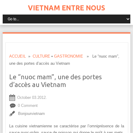
VIETNAM ENTRE NOUS
ACCUEIL
»
CULTURE
•
GASTRONOMIE
» Le “nuoc mam”,
une des portes d’accès au Vietnam
Le “nuoc mam”, une des portes
d’accès au Vietnam
October 03.2012.
0 Comment
Bonjourvietnam
La cuisine vietnamienne se caractérise par l’omniprésence de la
sauce nuoc-mâm, sauce de poisson qui donne le goût à ses mets.