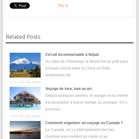
Pin It
Related Posts
Circuit incontournable à Népal
Au cœur de l’Himalaya, le Népal est un petit pays
enclavé coincé entre la Chine et l’Inde,
rembourrée de
27.01.2014.by
admin
Voyage de luxe, tout un art
Depuis quelques années, le voyage en lui-même
est accessible à tout le monde, ou presque. S’il y
a encore
13.01.2014.by
admin
Comment organiser un voyage au Canada ?
Le Canada, on s’y plait aisément tant ses
charmes vous invitent au calme et au