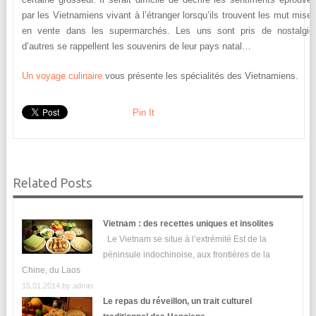
par les Vietnamiens vivant à l’étranger lorsqu’ils trouvent les mut mise
en vente dans les supermarchés. Les uns sont pris de nostalgie
d’autres se rappellent les souvenirs de leur pays natal…
Un voyage culinaire
vous présente les spécialités des Vietnamiens.
Pin It
Related Posts
Vietnam : des recettes uniques et insolites
Le Vietnam se situe à l’extrémité Est de la
péninsule indochinoise, aux frontières de la
Chine, du Laos
15.01.2014.by
admin
Le repas du réveillon, un trait culturel