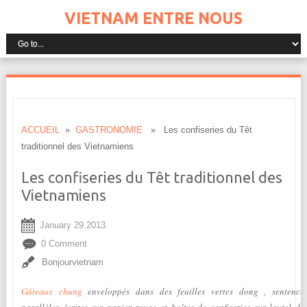
VIETNAM ENTRE NOUS
ACCUEIL
»
GASTRONOMIE
» Les confiseries du Têt
traditionnel des Vietnamiens
Les confiseries du Têt traditionnel des
Vietnamiens
January 29.2013.
0 Comment
Bonjourvietnam
Gâteaux chung
enveloppés dans des feuilles vertes dong , sentence