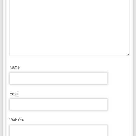
Name
Email
Website