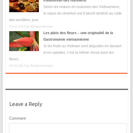
traditionnel des Hanoiens
Selon les mœurs et coutumes des Vietnamiens,
le repas du réveillon est d’abord destiné au culte
des ancêtres, puis
04.02.2013.by
Bonjourvietnam
Les plats des fleurs – une originalité de la
Gastronomie vietnamienne
Si les fruits au Vietnam sont dégustés en dessert
et en salades, c’est la même chose pour les
fleurs,
19.01.2013.by
Bonjourvietnam
Leave a Reply
Comment